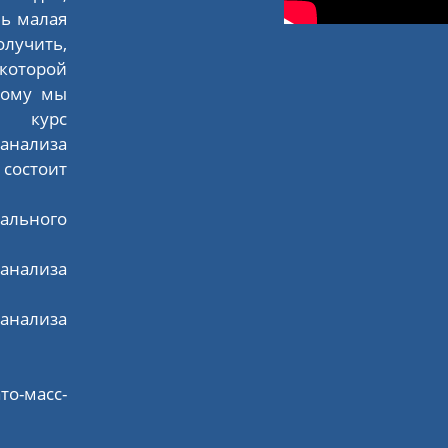
ь малая
лучить,
 которой
этому мы
 курс
анализа
состоит
ального
анализа
нализа
о-масс-