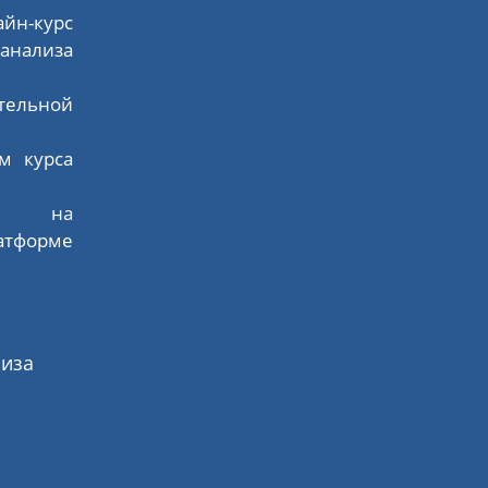
н-курс
анализа
ательной
м курса
ся на
форме
лиза