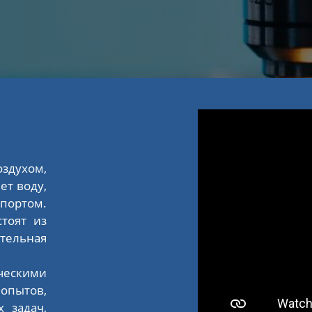
духом,
ет воду,
спортом.
тоят из
ательная
скими
пытов,
 задач,