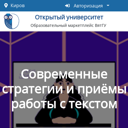
Перейти
Авторизация
Киров
Авторизация
к
Открытый университет
основному
содержанию
Образовательный маркетплейс ВятГУ
Современные
стратегии и приёмы
работы с текстом