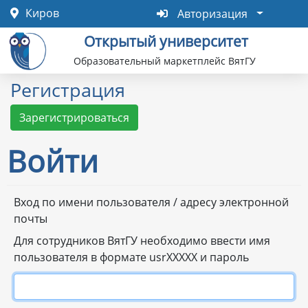
Перейти
Авторизация
Киров
Авторизация
к
Открытый университет
основному
содержанию
Образовательный маркетплейс ВятГУ
Регистрация
Зарегистрироваться
Войти
Primary
Вход по имени пользователя / адресу электронной
почты
tabs
Для сотрудников ВятГУ необходимо ввести имя
пользователя в формате usrXXXXX и пароль