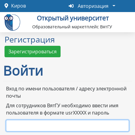
Перейти
Авторизация
Киров
Авторизация
к
Открытый университет
основному
содержанию
Образовательный маркетплейс ВятГУ
Регистрация
Зарегистрироваться
Войти
Primary
Вход по имени пользователя / адресу электронной
почты
tabs
Для сотрудников ВятГУ необходимо ввести имя
пользователя в формате usrXXXXX и пароль