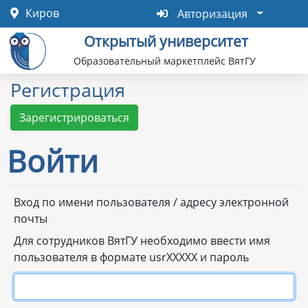
Перейти
Авторизация
Киров
Авторизация
к
Открытый университет
основному
содержанию
Образовательный маркетплейс ВятГУ
Регистрация
Зарегистрироваться
Войти
Primary
Вход по имени пользователя / адресу электронной
почты
tabs
Для сотрудников ВятГУ необходимо ввести имя
пользователя в формате usrXXXXX и пароль